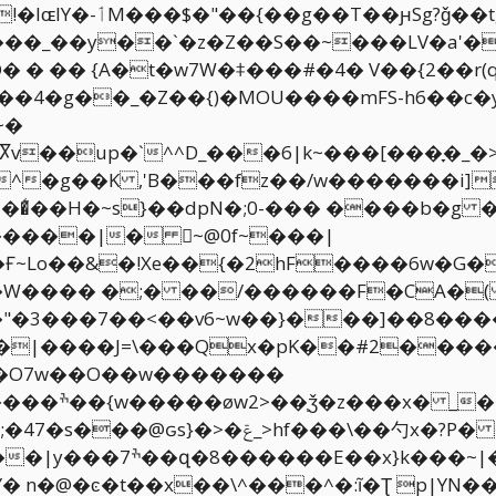
��tg���W;�+�&Z
� � �� {A�t�w7W�ꁼ���#�4� V��{2��r(
���4�g��_�Z��{)�MOU����mFS-h6��c�
~�
^^D_���6|k~���[���ׇ�_�>ڇ�1��=|��p�|�~�j
'B���fz��/w�������i]�����ׯ�0Yۿܥ�6�
�͛��H�~s}��dpN�;0-��� ����b�g �
����|� ~@0f~���|
Ғ~Lo��&�!Xe��{�2hF����6w�G
�����F�CA�( �܎u������;{[g%Ƭ��]�A�d� !rx�
��"�3���7��<��v6~w��}���]��8��
���|����J=\���Qx�pK��#2���
�O7w��O��w�������
����^ߚ����
��勺x�?P� ���`�\<��%M�]
�{w~k��^�Il�(���9�-
�Y� n�@�ͼ�t��x��\^���^�:ĩ�Ʈ p|Y