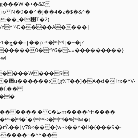
q��_�l΃T�2)
yYؓ^'^D����A����|
?
��������}
w!
�����W���S!
^V-
��ſ.��
���
N������~�^^��