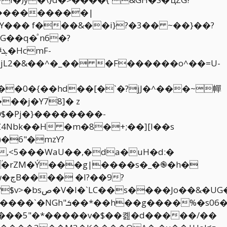
�q�ͣ n6�?
-
`���0�{��hd��[�`�?jJ�^���~幝
��j�Y78]� z
�6"�mzY?
,<5���WaU��,�da�uH�d:�
-ؙ�rZM�Ý���g|����s�_�֎�h�
��_Ӱ��<}2э