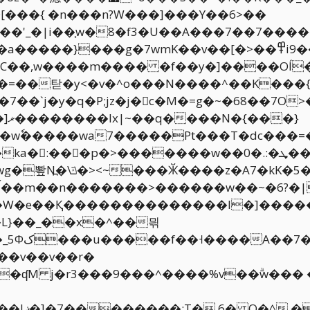
O���'_�|i��֧w�8�f3�U��A���7��7�����G
�C��,w����m���� �f��y�]����OÍ
7��`j�y�q�P;jz�j�򦷓c�M�=g�~�68��7
�����wa7�����Pt���T�dc���=�����AU�
�:���p�>�������w��0�.:�ܜ��}
K�5�4�ݏ�ϯ�|�/?
���>������w��~�6?�|~8ٿmN[�g�������k�:���/
�L}��_��x�^��믞
�E'���C(�.�?
��v��v��r�
��ʠM j�r3���9���^����%v��ۗw���