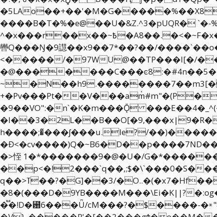
�5LAo��+��'�M�G�����%��X8v
����B�T�%�e@��U�&Z.^3�pUQR� `�-%QP�����
^�x���r��x��~߿�A8��.�<�~F�x��m�_r����#��^�j^>&X���65��7ܷk�W�>��������1�2x�1��kb�u���(x4
轡Q���Ŋ�9譿��x9��7*��?��/����`��o��
<�����/�97WU@��TP���l[�/�����#gČ���w
�@�������C���ͼ8:�#4n��5���
~�N��h9.��������7��m3[�
+�Pv���Pt��V���am҆#m"�(P�yw�����e�M��%"�
�9��VO":�n`�K�m���Ǭ ���E��4�_^(
�l��3�2L��B��O[�9,���x|9�R�p���N��_#N�ݓ[V�$��#b�*���
h����;�̃���ʃ���u.le?/��)�����
�Đ<�cv����)Q�~B6�D��p����7ND���䷋
�>恎 1�*�������9�@�U�/G�*�����
��p<�!2���`q��,;$�\`���0�S����#�9� ��KS���Hz�ߓ6aT
q��>ߠ��?�G]��3/�O..�(�x7�Hf��)p..c�W.B���V'H�Z���/:0_Rh��h.���1�U�0�[�J� ���|������K�-
�8�(���D�9YB����M���\Ei�K||?�:og��޾5uṂZ�r�_n�swiK���H�2±����?�3���
�֟�!D�꘸6��̷�Ǖ/cM���?�$����-�
�V}_�����R'�[��2���gϮ�o��M���