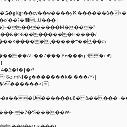
�gKgr��cv��w����y✘������8�>��β����Y;
�]~��������M����?
O>���K�����{�����۳�� ��d/
�7���;8ߛ���q:9�oߝ}
^\|
 ���-�7�'Š�����W-