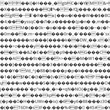
���i[�H���_�gbC�/�YҝM!&=!�lɶlY�-ٲM���$�"��{��g��T��ԩSg?ǧ
�X��&������Q�ͥߒ��/Ɋj���,�I�,����_��y��`�z�Z��S��~���LV�a'�ioN�0��^�J��4�z�$�&^�
�IgR�~�͗`�R��ʁ|��w�l���W��$�BO
�4;���yssqC��Л�;a�����{p�n� �,m�
��I0M�{��0k~�o�l��-����]�~�z�?
�0m���;m~������0r�_�'�����`sxႿv��up�`
�������nd���[����k��DW_��.x�^�g��K ,
���>z����y�����,Y��i���);�ö�u�
��c��&Z�E��fg�p9���AG���C�
���Al���9z���˄>���M�W1���
���]������B��3��K�t���������W���� �;� ��/�
���Y�1Vd_^j�88�b���p�p�k���,��
ؗ�1�[�$f�C�{t��[v�}{��t�/KP 
ų���w�����S�l�y�����t������O
j���x���`�p"w��_�>�=qN�NO{�g��_8����ׯ��{w�����øw2>��֧ǯ�z���x� _�������:� C�طm
��� ����kp����r�,j�[�p� ;�47�s���@ԍs}�>�ݝ_>hf���\
{�p��ʭ�H��UWn��ix}:�6�y6�88���z30��|y���ׯ7��զ�8������E�؜�x}k���~|�rÝ.��|y78<��
�(��T6Dh�stF��.���%4@�񅲄 �KS#o