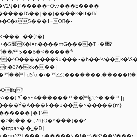
�C�s5���1~O�-
�[�� � {2h}Q�^���{��?
tzpa>� �_�B|