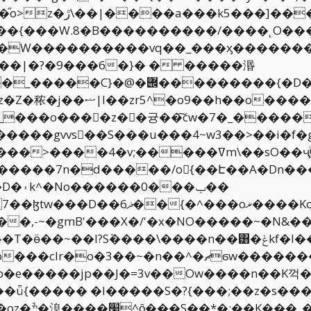
��
֞o>z�ڙ\��|����a���k5���]���V2Ӌ�if�����~Ov7���E����
���W����������vq��_���ӽ�������
��������{�D�>���=��{r�}
X�i=n����mG����T~�޼?
;�����ߜm\��sO��ҷn�3?�kk���|
3��~�n��^�ޗϭw������������|�1}
e�����jp��J�=3v��Ow����n��K꺽��z
�ǖ{����� �I�����S�?{���;��z�s����
�K?��V���/