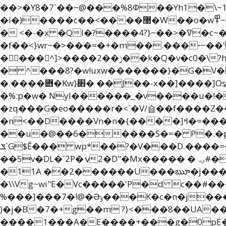
��>�Y8�7`��~@���%8Φ��Yh1�\~15H�v��ǿD�߀<��}iF�Az���\ЎO�iؔK���
�i�)����c��<����޹�W��o�w߾~=<|�Nn�_\�w��Ź��os�-֞�z��'���ׯW,%���]����|�ۭ�]� ����G@����CԈ.!
� <�-�x �Ql�?����4?}~��>�ߜ�c~�o�?�����n��&�!
�f��<}wr~�>���=�+�m��.���ޟ��'�`pr���z\�o��{~q暶~8�wɫ�a (i���p:���{��?�r���ƃ1�I���W/�ǜ�
�񥽾���^]>����2��ݫ��k�Q�v�c0�\?hW�����\�����Q����\]߽?�ҏw�uČE�/�C�h`!n������;0��V;{�t3??
� ^���
8?�w!uxw�������}�G�V�￝�]^ݚ�]|ywZ��"!��ؕ�����a���ľx��]�#װ��m���
�%:p�w� NyI������_�v����u�!�UO��bw�
�zq���G�eo�����r�<`�V/숍��f���
�n<��D����Vn�n�{����]ߞ�=���N���%x� �fB6�FGp��������-
��u�@��6�����S�=� P�.�p
ݏ`G$Ĕ��� wp*��?�V���D.����=��7t�� � I�y�%WM�N������v)E���� �U/��
��5v�DL�`2P�ݍ2�D"�Mx����� � .ۍ#�VOT�GX���ڗڢj� �� Ec���a>��̵z>p�R�T"V=�#��i�_�,!���}��&׾|L
�11A ��2������U���ౠ�j����
�\\Vg~wi"E�Vc�����'P�d c��#
%���]���7�!@�Əݸ���K�c�n�j�����<�� �|��"RyA��0J��A,4>m��FL$��b���/˖�ʻ��F3�TD.,��t����
)�j�B�7�+g��m ?}<���8��UA��
����1���A�E����+���g�0pE�R