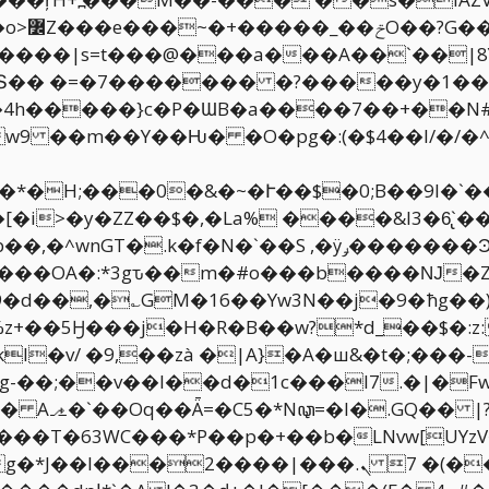
�A���Rûo�G?���TNn�v�t��q5����o>߼
Z���e���~�+�����_��ݗO��?G����������|
Տ�� �=�7������� �?�����y�1��G�
����}c�P�ƜB�a����7��+��N#ܓ�HcmF
/[��*�H;���0�&�~�Ւ��$�0;B��9I�
i>�y�ZZ��$�,�La% ����&I3�6̢`��
�d��,�؎GM�16��Yw3N��j�9�ћg��)
+��5Ӈ���j�H�R�B��w?*d_��$�:z:
l�v/ �9,��zà �|A}�A�ш&�t�;���
ꦡ=�l�.GQ�� |?$v>�bsص�V�l�`LC��s����Jo��&�UG�&8���
ܢ.���| ���*�"5����v�$��콆�d�����/��