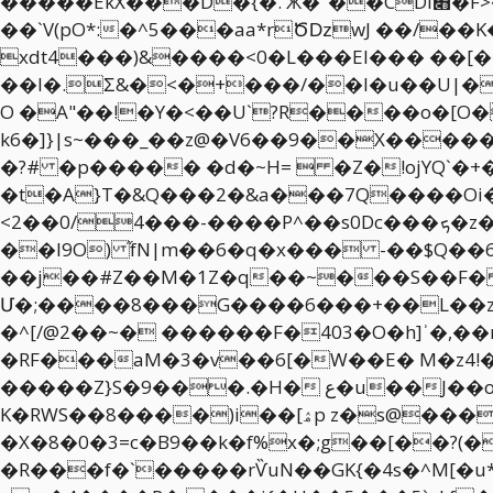
�����ÉkX���D�{�.'Ӂ�"��CDI׋�F>����dpإ*`�A !�3�ԁ+�l�[���(F� 4~#�����3��M3�K����OA�.�y��|Uo!ƈg
��`V(pO*:�^5���aa*rԾǲwJ ��/�
xdt4���)&����<0�L���EI��� ��[
��l�.Ʃ&�<�+���/��I�u��U|�8
O �A"��!�Y�<��U`?R����o�[O
k6�]}|s~���_��z@�V6��9��X������}xD���������6�N�4n
�?# �p����� �d�~H=  �Z�!ojYQ`�+�
�t�A}T�&Q���2�&a���7Q����Oi�U
<2��0/4���-����P^��s0Dc���ܟ�z�x����l�|�j��L �w��$����-J��+?$��8�p���<�9��b-�}�m׸�
��I9O) ֞fN|m��6�q�x��� -��$Q�
��j��#Z��M�1Z�q��~���S��F�
Մ�;����8���G����6���+��L��z+
�^[/@2��~� ������F�403�O�h]ʾ�,��r�
�RF���aM�3�v��6[�W��E� M�z4!�
�����Z}S�9���.�H� ع�u��J��oܡ��W�liOs������e��u:O����X�0��$�0�i�
K�RWS��8����)i��[ۿp z�s@��� ��@d�����f8�r&���@��V�P����w�N�P�3ɩ0G\�\Doi�R�(h��,[x��L|
�X�8�0�3=c�B9��k�f%x�;g��[��?(
�R���f�`�����rѶuN��GK{�4s�^M[�u