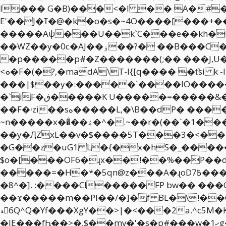
l̡��� G�B)���<�l �� A�#
E'��J�ߠ�@�k�o�s�~4O����[���+����[è��uvP�H�g���(F���P��!
�����Aψ���U��k`C���e��kh�M]_`fuX.-�,bƤ�۾��R�B4��h�H�
��WZ��y�0c�AJ��ۏ��?� ��B���C�\�-�F�l]����-��"U�@�1�6�x���w���\��5"���0R�P��
�p�����p#�Z�������(;�� ���J,U�Kە�H�O��1�=x���vQ�< [�&00�胡X>��?�r��).��_H/w��
<ܘ�F�(�?,�madA\T-l{[q���� �ť͘si k -l�,����j5�|0WT�f��0��\^�r�z�������՘�U�>��@|
���|$��y�:�����`����lO�����
�`iF�ڧ�����K U�����=�����&��~�C���{�0x�g} v�IXo��6�s�|�X�#�`�_0+����?��X���^����?
��F�ۥzi��sه�����L,�\B��dP� ������q�~�/���_ߚK�Y`���5`g��y}��/Y�N�ȱ�t�`�������j�v�ey-
~n�����x��̂��ۿ�^�.~��r�(��`�1�����zv����I�68s��7c�$j����w#3�hH^��ˉ`���g^T�U�ٜ�4�g�TJ���mp�Oֿ�������.�3��
��y�ӅZxL��v�$����5T���3�<��+
�G��z�uG1 L�{�x�hS�_�����
$o�[���OF6�ɻx��!��%��P��
�����=�H�*�5qn@z���A�ɻoD7߿���V�������c�#�K��O�H�M�\���r>��D�Y�S�&���5;��|�2>�!
�8^�]. :����C!�����FP bw�� �
��ϫ�����m��PI��/�]�f BL�\!��C����T��I���]JݲU��aR�#y����I
ޑ󨭟6Q^Q�Yf���XgY��>|�<���2a.^c
�lE���fԦ��>�,$��mv�'�s�p#���w�ޚ1g����!`g�XΫ�W��Y{��Ɍ<����9y o�c�6,������������/