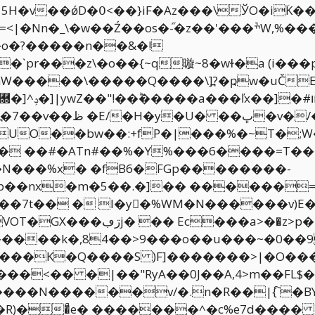
۫����b�~x�o������R=HZ
�K(���F
�ڀ�v�/�Jp����p��?�x8@���9����9ɬ
�.����݋�Kw}׋� ��J��-x��]����]Os߽�7��v��ظ �E/�H�y�U� �
�:+fP�|���%�~T�;W���^��޼��߳{�O��� �s���
�Z�� ��#�ATn#��%�Y%���6����=T
��nx�m�5��.�]�� ������=
���k�,84��>9���o��u���~�0��9
�����K�Q����S )F]�������>|�O���
���N������v/�.n�R��|{҇ �BY
)��ͣe� �������^�c%e7d���� 