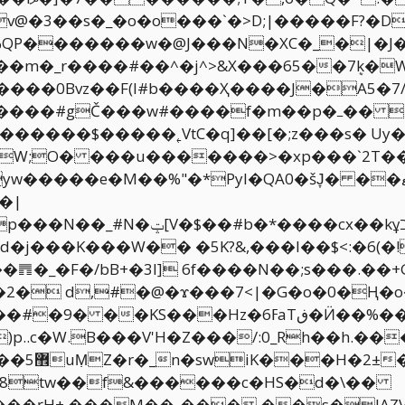
@�3��s�_�o�o���`�>D;|�����F?�D
��w�@J���N�XC�_�|�J�ߖ����}~����v���rK�V
��0Bvz��F(l# b����Ҳ����J�A5
#����f�m��p�ߺ�� �������{�q\U� ��
����$�����˿VtC�q]��[�;z���s� Uy�
W;O� ���u�������>�xp���`2T���
*Pyl�QA0�šJ̞� ��ޓhTb��W��F=�f���"c���8��k�;t!
�|
�cx��kұב���դ as*,f8�-
d�j���K���W�� �5K?&,���I��$<:�6(�
�_�F�/bB+�3l] 6f����N��;s���.��+G
�2� d,#�@�ϫ���7<|�G�o�0�Ң�o
ڧ�Ӥ��%���bs-G��Ã��������pe�H>-
k�Xz?
⁜"8tw��f&������c�HS�d�\��
�ŗH+ ߽���M��-��� ��s�lAZV