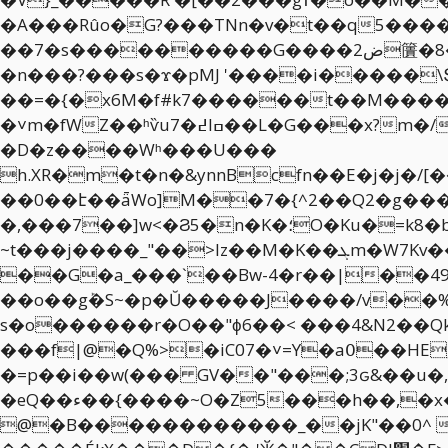
��7�s����������G����2ض籄�8����|s=t���@���a���A��`��|8Υ��� f���&��i}?�3�� ~��}��?
�n���?���s�ϫ�pMJ '����i�����\
��=�{�x6M�f#k7������t��M����4h�
�˅m�fWZ��ʰѷu߄�7Iߛ��L�G���x?m�/w9 ��m��Y��Ƕ� �O�pg�:(�$4��I/�/�^jL2�&��^�_�� �F������o^��=U-
�D�z����Wʰ���U���
h.XR�m�t�n�&ynnBcfn��E�j�j�
��0��է��ǟWo]M��7�{^2��Q2�g���[�
�,���7��]w<�Ϩ5�n�K�؛O�Ku�=k8�b��,�^wnGT�.k�f�N�`��S ,�ÿݛ�������Ͽ$�Pj�}��������-
~t���j����_"��>Iz��M�K��ܓm�W7Kv����OA�:*3gԏ��m�#o���b����Ǌ�Z4Nbk��H �m�8�+;��][I��s
��G�a_���`��Bw-4�r��|��49
��o��gܰ�S~�p�Ŭ�����J����/v��%z
s�o������r�O��"ϕ6��< ���4&N2��Qk
���f|@�Q%>�iC07�˅=Y�a߀��HEg-��;��v��I��d�1c���I7.�|�Fw�ڄB���� �I?��9?
�=p��i��w(��� GV��"���;3ԍ&��u�,� A⎇�`��Oq��Ǟ=�C5�*N
�eQ��ء��{����~O�Z5���h��,�x���T�63WC���*P��p�+��b�LNvw[UYzV����`�NGh"ܭ��*��h��g����%�s06�
@�B������������_��jK"��0^ g�*J��l���2������)� 7