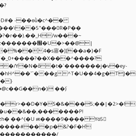
�?
�%��4�s寤�][��a�}�F
�}
a�@c��G��n�}
��)ֿ
�u��&��,�������P!
����#���p�&?�F�Ҥ