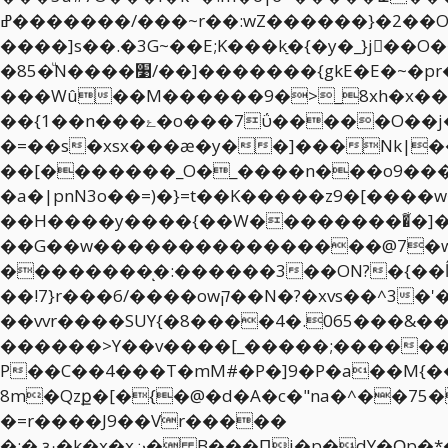
ߝ�������/���~r��:wZ������}�2��O[���{ �n���n?W���]���Y��6>��
����]s��.�3G~��E;K���kַ�{�y�_}j��
�85�ͧN����׹/��]�������{gkΕ�E�~�pr�a�����}���g�7wmK��v��[�>��߾i9��o'��?�޼L.U���|
���Wû��M������9�>_8xh�x�
��{1��n���ۓ�o���7ΰ�����O��j�=��탇�y<�v�^o���N����^��K���{��&�>8��������H����/
�=��s�xsx���ӕ�y��]���Nk|��
��[�������_O�_����n���oޜ[���9��������Ix|~��q����N�{���}
�a�|pnN3o��=)�}=t��K�����z9�[����w�wٗ
��H����y����{��W���������͋�]�ka
��G��w����������������@7�wg�뽶N߽�\ݿ�><~���Ӂ����z�A7�k
��������ͅ�:������3��ON?�{��ĺ��m��n����
��!7}r���6/����owק��N�?�xvs��^3�'�W�e��Қ��������������I�]�����}������>?
��vvr����SUY{�8����4�.065���&�
������>Y��v����[_�����;������_5Φک���u�����f��˧����A��7��a���Ǔ������u8� &�����~���~;�^=N�_��@����\9/2i�V�/^�zp%;����>l���C�e�ߣ>5ͫ������ݿN�����݋��N����>t����\�
P��C��4���T�mM#�P�]9�P�a��M{�
8m�Qzք�[�{�@�d�A�c�"na�^��75
�=r����J9��Vr�����
�:�,ԅ�k�x�xڼ� B���Ԥj�p�dY�Ԛp�*��Iޛ�]�7��������;T�,6� Q�^.���B�M{ɣs���!