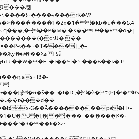
3���,쮋
?
�7/Cq���,�~��P�M� �X��D9��R�d�|
=��P-t��~�T���|_�-
Җy�@���Xʑ Fƾå
!
���Ją�ң�š��|�I�DI;��ӑ�۴{B}�!�BS
�..��t���d��-
i�)y�\}d�>����{`&GH�S�ҵZG?