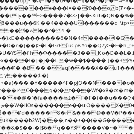
�K�������e���l=��?0��o ٕb[Ⱦ<�
���{]y��~>����7�>>|��sKdh�QN��%
���u��6K ��4����U!������c~\tp>i
����w��?� ?L�
����l�G��V�Ͽ%q�١����{c��zqVp�����T����Dj�+�
�D�n�]��)>�L�GrE`uCp8#o��
Q7y>�E�h _
�YS�f h�Фۭ�����3��_K o�D��L�.
�6��@� �B�� �aq[����X��u1��
 y�����;L�}
�a(���'�Y�����^F�pJO��N����o�
��i^C���q�;�t���Wf�x8�cs�m��F��j
�`#�@�`�fa����둌z̀�F�F�{��u���(٪
�uK����b2W]�I��,n��+��(��G�����
*��&�$��-�[$6�q��Y3����V�~���