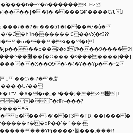
����ן��|
�������X��O9�}�{�Y��Yp��~2
L ��C\�-?��廈
�� "�琟r-���ֽ?
���%*G
�����n��qP��`�!` ��-
����� ���YPj҄����?氢���;���R