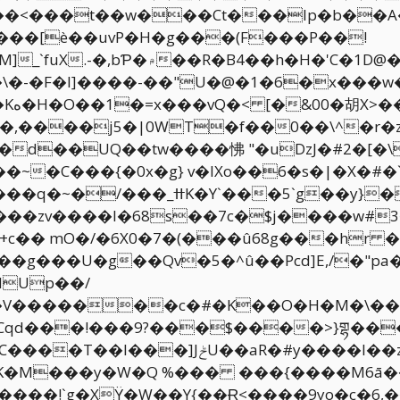
��<���t��w���Ct���lp�b��A
'C�1D@�D#� -��ѳǜ�c^��
�~
d��UQ��tw����怫 "�uDzJ�#2�[�\
c�� mO�/�6X0�7�(���û68g���hr �
�g���U�g��Qv�5�^û��Pcd]E,/�"p
dUp��/
��Cqd���!���9?���$����>}གྷ��
��zh� ��^(�U ѭ����9���� Yȯ5𹴰
5M�K�M���y�W�Q %��� ���{�
���M6ā�