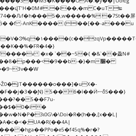
-���վT'H�0M#.�l��,�m C�uTʨ
�74��Ԉf�h���5�,w�����% �7St��屏
� �f -AnK���� (!��[��-a���u
�~XH`�����Q��'�
ʶ+��K��%�FR�4�}
f����v �x� `��~5�{ �&`��飍N#
��9~3v��Ԝ
Ž0�JT������o���]�uX�-
�3��Ɲ} 5��6�ȋ��ӤޟȭS���}
���?��5��F7u-
A�c�<�;UA�R{��4A|
�� �hga��PPo�e5�f45q%�r�?