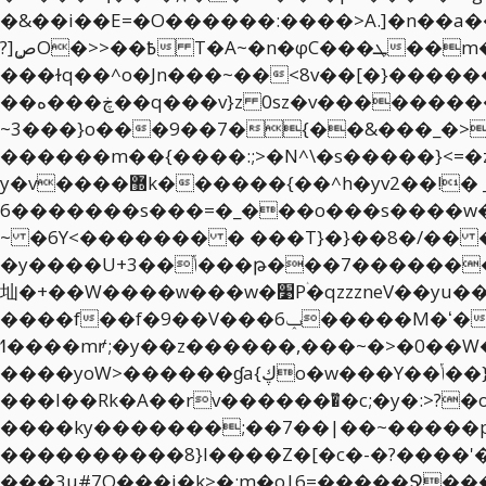
�&��i��E=�O������:����>A.]�n��a
?]ܾصO�>>��߿ T�A~�n�φC���ܛ��m��{���W.8�B����������/����˛O�������D\��|��]����k�lf�񇫫/
���ɫq��^o�Jn���~��<8v��[�}���
��ڿ���ه��q���v}z 0sz�v����������|�?�9���6�}� � �����湣
~3���}o���9��7�{��&���_�>�_�����C}�@�݌�
������m��{����:;>�N^\�s�����}<=�z�Z�秾�j��ޟ|l��zr5^�о9��h��o����+�5׼
y�v����޽k������{��^h�yv2��!� _���o����z��귱��͠cw�7�_�������ׯ�����>�8��5/
�6������s���=�_���o���s����w�����gvvs��S���u���4~w3��>��i�f�g�^O�������9u���~�h��^v��k�\S�tNo&�����������������d���ooSm�Zr�?
~ �6Y<������� � ���T}�}��8�/�� ���>����4�v
�y����U+ݳ��3���թ���7�����������7n�d�����/o{��Է��A�Dn�����_dSߵo;�/�ZZ{�������:�����R�
圸�+��W����ԝ���w�׹Pۛ�qzzzneV��yu��D�۽k^�No������0���ݕ��
����f��f�9��V���6ݕ�����M�ʻ�7��ɮtw���D��ޛ6��{�^���oޜ����KoO�̰q?
ߗ����mꝵ;�y��z������,���~�>�0��W��,-~�gmB'���X�/'�x�NO�����~�N&��A��}#˭�5~4��������g'{^�!��|j
����yoW>������ɠa{ڮo�w���Y��ݳ��}�T�ӫ��~��I?S߭����\����n��͸�ݟkf�I�����Ý�A���߇��u���>�����{m}
���I��Rk�A��rv�������ͫ�c;�y�:>?�o���cIr�o�
����ky�������;��7��|��~�����p�
����������8}l����Z�[�c�-�?����'�
���3u#7O���i�k>�:m�o|6=�����Ջ���oz�ׯ�㴧����׷^ȏ���S��*�:��K���_�:�qn^??|���˻ǫ�����ݻ�}�~}