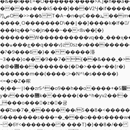
�&��i��E=�O������:����>A.]�n��a
����a���k5���]���V2Ӌ�if����
?]ܾصO�>>��߿ T�A~�n�φC���ܛ��m��{���W.8�B����������/
����˛O�������D\��|��]����k�lf�񇫫/
���ɫq��^o�Jn���~��<8v��[�}
������W����������vq��_���ӽ��
��ڿ���ه��q���v}z 0sz�v����������|
�?�9���6�}� � �����湣
~3���}o���9��7�{��&���_�>
�@�݌���������{�D�>���=��{r�}
������m��{����:;>�N^\�s�����}
<=�z�Z�秾
�j��ޟ|l��zr5^�о9��h��o����+�5׼X�i=n����mG����T~�޼?
y�v����޽k������{��^h�yv2��!�
_���o����z��귱
��͠cw�7�_�������ׯ�����>�8��5/
�6������s���=�_���o���s����w�����gvvs��S���u���4~w3��>��i�f�g�^O�������9u���~�h��^v��k�\S�tNo&�����������������d���ooSm�Zr�?
~ �6Y<������� � ���T}�}��8�/��