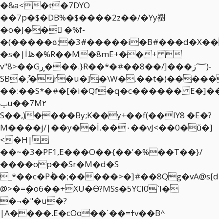
�&a<�t�7DYO
��7p�$�DB%�$����2z��/�Yy襨
�o�J��񨸟 �%f-
�(�����ɢ;�3#�����i�B#���d�X��_ߕ�oc�dS��*�����
�s�|İڟ�%R��M�8mE+��+ 
v"8>��Gڕ���.}R��*�#��؅ز���[/��8)-
SB�ު;�r�u�]�\W�.��t�)�����
��:��S*�#�[�i�Qf�q�c������ E�]�
ݒu��7M۲
S��,)����By;K��y+��f(��IY8 �E�?
M����j/|��y��İ.��۰��vJ<��0�ŭ�]
<�H|
��~�3�PF1,E���O��{��'�%��T��}/
����op��Sr�M�d�S
_*��c�P݃��;�����>�]#��8Qg�vA@s[d�` �Oݹ�M)il�h҃
@>�=ܴ�o6��+XU�Ө?MSs�5YCl0`l�
�¬�"�u�?
|A����.E�cOo��`��=ߙv��B^