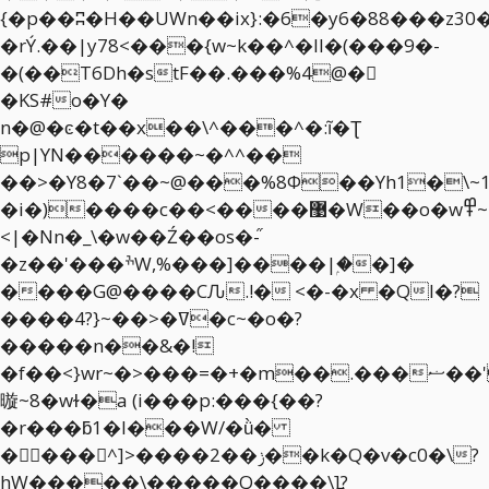
{�p��ʭ�H��UWn��ix}:�6�y6�88���z30��|y���ׯ7��զ�8����
�rÝ.��|y78<���{w~k��^�Il�(���9�-
�(��T6Dh�stF��.���%4@�񅲄
�KS#o�Y�
n�@�ͼ�t��x��\^���^�:ĩ�Ʈ
p|YN������~�^^��
��>�Y8�7`��~@���%8Φ��Yh1�\~15H�v��ǿD�߀<��}iF�Az���\ЎO�iؔK���
�i�)����c��<����޹�W��o�w߾~=
<|�Nn�_\�w��Ź��os�-֞
�z��'���ׯW,%���]����|�ۭ�]�
����G@����CԈ.!� <�-�x �Ql�?
����4?}~��>�ߜ�c~�o�?
�����n��&�!
�f��<}wr~�>���=�+�m��.���ޟ��'�`pr���z\�o��{~q
暶~8�wɫ�a (i���p:���{��?
�r���ƃ1�I���W/�ǜ�
�񥽾���^]>����2��ݫ��k�Q�v�c0�\?
hW�����\�����Q����\]߽?