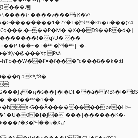
3���,쮋
?
�7/Cq���,�~��P�M� �X��D9��R�d�|
=��P-t��~�T���|_�-
Җy�@���Xʑ Fƾå
!
���Ją�ң�š��|�I�DI;��ӑ�۴{B}�!�BS
�..��t���d��-
i�)y�\}d�>����{`&GH�S�ҵZG?