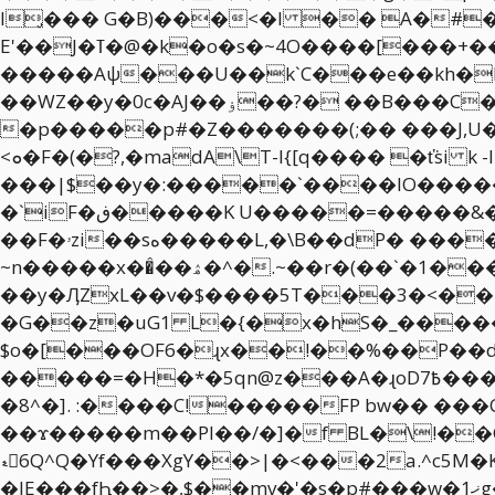
l̡��� G�B)���<�l �� A�#
E'��J�ߠ�@�k�o�s�~4O����[���+����[è��uvP�H�g���(F���P��!
�����Aψ���U��k`C���e��kh�M]_`fuX.-�,bƤ�۾��R�B4��h�H�
��WZ��y�0c�AJ��ۏ��?� ��B���C�\�-�F�l]����-��"U�@�1�6�x���w���\��5"���0R�P��
�p�����p#�Z�������(;�� ���J,U�Kە�H�O��1�=x���vQ�< [�&00�胡X>��?�r��).��_H/w��
<ܘ�F�(�?,�madA\T-l{[q���� �ť͘si k -l�,����j5�|0WT�f��0��\^�r�z�������՘�U�>��@|
���|$��y�:�����`����lO�����
�`iF�ڧ�����K U�����=�����&��~�C���{�0x�g} v�IXo��6�s�|�X�#�`�_0+����?��X���^����?
��F�ۥzi��sه�����L,�\B��dP� ������q�~�/���_ߚK�Y`���5`g��y}��/Y�N�ȱ�t�`�������j�v�ey-
~n�����x��̂��ۿ�^�.~��r�(��`�1�����zv����I�68s��7c�$j����w#3�hH^��ˉ`���g^T�U�ٜ�4�g�TJ���mp�Oֿ�������.�3��
��y�ӅZxL��v�$����5T���3�<��+
�G��z�uG1 L�{�x�hS�_�����
$o�[���OF6�ɻx��!��%��P��
�����=�H�*�5qn@z���A�ɻoD7߿���V�������c�#�K��O�H�M�\���r>��D�Y�S�&���5;��|�2>�!
�8^�]. :����C!�����FP bw�� �
��ϫ�����m��PI��/�]�f BL�\!��C����T��I���]JݲU��aR�#y����I
ޑ󨭟6Q^Q�Yf���XgY��>|�<���2a.^c
�lE���fԦ��>�,$��mv�'�s�p#���w�ޚ1g����!`g�XΫ�W��Y{��Ɍ<����9y o�c�6,������������/