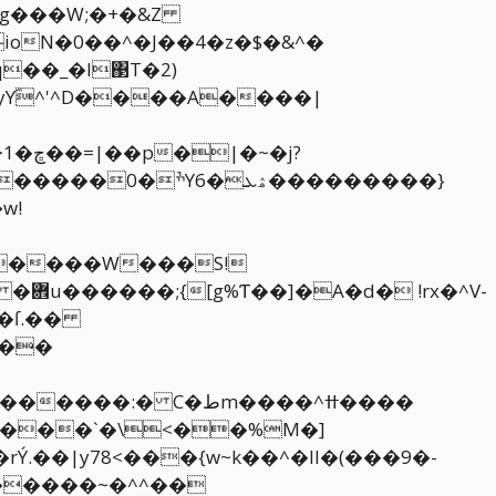
q��_�l΃T�2)
yYؓ^'^D����A����|
?
��������}
w!
�����W���S!
^V-
��ſ.��
���
N������~�^^��