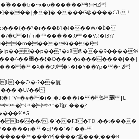
����ן��|
�������X��O9�}�{�Y��Yp��~2
L ��C\�-?��廈
�� "�琟r-���ֽ?
���%*G
�����n��qP��`�!` ��-
����� ���YPj҄����?氢���;���R