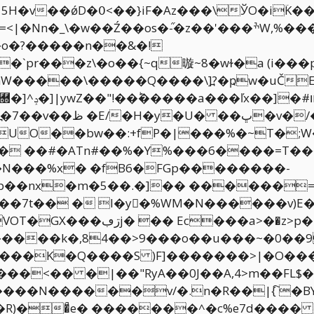
۫����b�~x�o������R=HZ
�K(���F
�ڀ�v�/�Jp����p��?�x8@���9����9ɬ
�.����݋�Kw}׋� ��J��-x��]����]Os߽�7��v��ظ �E/�H�y�U� �
�:+fP�|���%�~T�;W���^��޼��߳{�O��� �s���
�Z�� ��#�ATn#��%�Y%���6����=T
��nx�m�5��.�]�� ������=
���k�,84��>9���o��u���~�0��9
�����K�Q����S )F]�������>|�O���
���N������v/�.n�R��|{҇ �BY
)��ͣe� �������^�c%e7d���� 