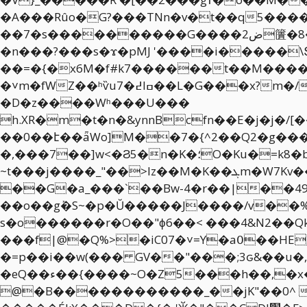
��7�s����������G����2ض籄�8����|s=t���@���a���A��`��|8Υ��� f���&��i}?�3�� ~��}��?
�n���?���s�ϫ�pMJ '����i�����\
��=�{�x6M�f#k7������t��M����4h�
�˅m�fWZ��ʰѷu߄�7Iߛ��L�G���x?m�/w9 ��m��Y��Ƕ� �O�pg�:(�$4��I/�/�^jL2�&��^�_�� �F������o^��=U-
�D�z����Wʰ���U���
h.XR�m�t�n�&ynnBcfn��E�j�j�
��0��է��ǟWo]M��7�{^2��Q2�g���[�
�,���7��]w<�Ϩ5�n�K�؛O�Ku�=k8�b��,�^wnGT�.k�f�N�`��S ,�ÿݛ�������Ͽ$�Pj�}��������-
~t���j����_"��>Iz��M�K��ܓm�W7Kv����OA�:*3gԏ��m�#o���b����Ǌ�Z4Nbk��H �m�8�+;��][I��s
��G�a_���`��Bw-4�r��|��49
��o��gܰ�S~�p�Ŭ�����J����/v��%z
s�o������r�O��"ϕ6��< ���4&N2��Qk
���f|@�Q%>�iC07�˅=Y�a߀��HEg-��;��v��I��d�1c���I7.�|�Fw�ڄB���� �I?��9?
�=p��i��w(��� GV��"���;3ԍ&��u�,� A⎇�`��Oq��Ǟ=�C5�*N
�eQ��ء��{����~O�Z5���h��,�x���T�63WC���*P��p�+��b�LNvw[UYzV����`�NGh"ܭ��*��h��g����%�s06�
@�B������������_��jK"��0^ g�*J��l���2������)� 7