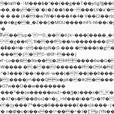
��tg���W;�+�&Z
� � �� {A�t�w7W�ꁼ���#�4� V��{2��r(
���4�g��_�Z��{)�MOU����mFS-h6��c�
~�
^^D_���6|k~���[���ׇ�_�>ڇ�1��=|��p�|�~�j
'B���fz��/w�������i]�����ׯ�0Yۿܥ�6�
�͛��H�~s}��dpN�;0-��� ����b�g �
����|� ~@0f~���|
Ғ~Lo��&�!Xe��{�2hF����6w�G
�����F�CA�( �܎u������;{[g%Ƭ��]�A�d� !rx�
��"�3���7��<��v6~w��}���]��8��
���|����J=\���Qx�pK��#2���
�O7w��O��w�������
����^ߚ����
��勺x�?P� ���`�\<��%M�]
�{w~k��^�Il�(���9�-
�Y� n�@�ͼ�t��x��\^���^�:ĩ�Ʈ p|Y