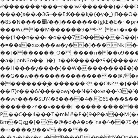
ߝ�������/���~r��:wZ������}�2��O[���{ �n���n?W���]���Y��6>��
����]s��.�3G~��E;K���kַ�{�y�_}j��
�85�ͧN����׹/��]�������{gkΕ�E�~�pr�a�����}���g�7wmK��v��[�>��߾i9��o'��?�޼L.U���|
���Wû��M������9�>_8xh�x�
��{1��n���ۓ�o���7ΰ�����O��j�=��탇�y<�v�^o���N����^��K���{��&�>8��������H����/
�=��s�xsx���ӕ�y��]���Nk|��
��[�������_O�_����n���oޜ[���9��������Ix|~��q����N�{���}
�a�|pnN3o��=)�}=t��K�����z9�[����w�wٗ
��H����y����{��W���������͋�]�ka
��G��w����������������@7�wg�뽶N߽�\ݿ�><~���Ӂ����z�A7�k
��������ͅ�:������3��ON?�{��ĺ��m��n����
��!7}r���6/����owק��N�?�xvs��^3�'�W�e��Қ��������������I�]�����}������>?
��vvr����SUY{�8����4�.065���&�
������>Y��v����[_�����;������_5Φک���u�����f��˧����A��7��a���Ǔ������u8� &�����~���~;�^=N�_��@����\9/2i�V�/^�zp%;����>l���C�e�ߣ>5ͫ������ݿN�����݋��N����>t����\�
P��C��4���T�mM#�P�]9�P�a��M{�
8m�Qzք�[�{�@�d�A�c�"na�^��75
�=r����J9��Vr�����
�:�,ԅ�k�x�xڼ� B���Ԥj�p�dY�Ԛp�*��Iޛ�]�7��������;T�,6� Q�^.���B�M{ɣs���!