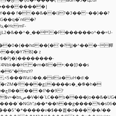
�q�ͣ n6�?
-
`���0�{��hd��[�`�?jJ�^���~幝
��j�Y78]� z
�6"�mzY?
,<5���WaU��,�da�uH�d:�
-ؙ�rZM�Ý���g|����s�_�֎�h�
��_Ӱ��<}2э