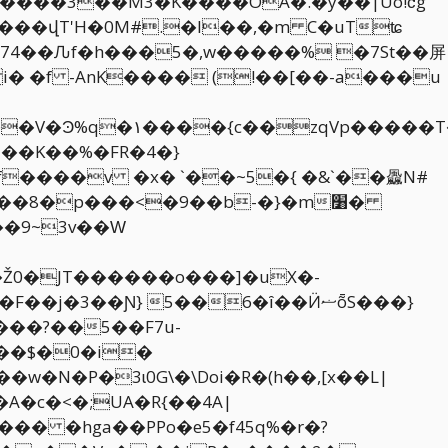
-���վT'H�0M#.�l��,�m C�uTʨ
�74��Ԉf�h���5�,w�����% �7St��屏
� �f -AnK���� (!��[��-a���u
�~XH`�����Q��'�
ʶ+��K��%�FR�4�}
f����v �x� `��~5�{ �&`��飍N#
��9~3v��Ԝ
Ž0�JT������o���]�uX�-
�3��Ɲ} 5��6�ȋ��ӤޟȭS���}
���?��5��F7u-
A�c�<�;UA�R{��4A|
�� �hga��PPo�e5�f45q%�r�?