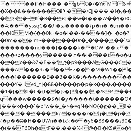
���i[�H���_�gbC�/�YҝM!&=!�lɶlY�-ٲM���$�"��{��g��T��ԩSg?ǧ
�X��&������Q�ͥߒ��/Ɋj���,�I�,����_��y��`�z�Z��S��~���LV�a'�ioN�0��^�J��4�z�$�&^�
�IgR�~�͗`�R��ʁ|��w�l���W��$�BO
�4;���yssqC��Л�;a�����{p�n� �,m�
��I0M�{��0k~�o�l��-����]�~�z�?
�0m���;m~������0r�_�'�����`sxႿv��up�`
�������nd���[����k��DW_��.x�^�g��K ,
���>z����y�����,Y��i���);�ö�u�
��c��&Z�E��fg�p9���AG���C�
���Al���9z���˄>���M�W1���
���]������B��3��K�t���������W���� �;� ��/�
���Y�1Vd_^j�88�b���p�p�k���,��
ؗ�1�[�$f�C�{t��[v�}{��t�/KP 
ų���w�����S�l�y�����t������O
j���x���`�p"w��_�>�=qN�NO{�g��_8����ׯ��{w�����øw2>��֧ǯ�z���x� _�������:� C�طm
��� ����kp����r�,j�[�p� ;�47�s���@ԍs}�>�ݝ_>hf���\
{�p��ʭ�H��UWn��ix}:�6�y6�88���z30��|y���ׯ7��զ�8������E�؜�x}k���~|�rÝ.��|y78<��
�(��T6Dh�stF��.���%4@�񅲄 �KS#o