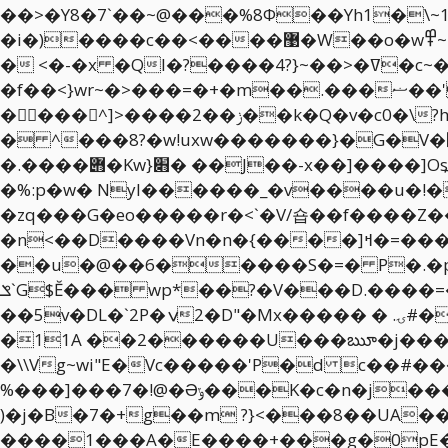
��>�Y8�7`��~@���%8Φ��Yh1�\~15H�v��ǿD�߀<��}iF�Az���\ЎO�iؔK���
�i�)����c��<����޹�W��o�w߾~=<|�Nn�_\�w��Ź��os�-֞�z��'���ׯW,%���]����|�ۭ�]� ����G@����CԈ.!
� <�-�x �Ql�?����4?}~��>�ߜ�c~�o�?�����n��&�!
�f��<}wr~�>���=�+�m��.���ޟ��'�`pr���z\�o��{~q暶~8�wɫ�a (i���p:���{��?�r���ƃ1�I���W/�ǜ�
�񥽾���^]>����2��ݫ��k�Q�v�c0�\?hW�����\�����Q����\]߽?�ҏw�uČE�/�C�h`!n������;0��V;{�t3??
� ^���
8?�w!uxw�������}�G�V�￝�]^ݚ�]|ywZ��"!��ؕ�����a���ľx��]�#װ��m���
�%:p�w� NyI������_�v����u�!�UO��bw�
�zq���G�eo�����r�<`�V/숍��f���
�n<��D����Vn�n�{����]ߞ�=���N���%x� �fB6�FGp��������-
��u�@��6�����S�=� P�.�p
ݏ`G$Ĕ��� wp*��?�V���D.����=��7t�� � I�y�%WM�N������v)E���� �U/��
��5v�DL�`2P�ݍ2�D"�Mx����� � .ۍ#�VOT�GX���ڗڢj� �� Ec���a>��̵z>p�R�T"V=�#��i�_�,!���}��&׾|L
�11A ��2������U���ౠ�j����
�\\Vg~wi"E�Vc�����'P�d c��#
%���]���7�!@�Əݸ���K�c�n�j�����<�� �|��"RyA��0J��A,4>m��FL$��b���/˖�ʻ��F3�TD.,��t����
)�j�B�7�+g��m ?}<���8��UA��
����1���A�E����+���g�0pE�R