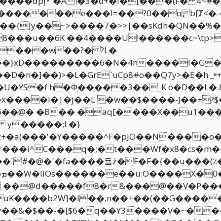
�K�������e���l=��?0��o ٕb[Ⱦ<�
���{]y��~>����7�>>|��sKdh�QN��%
���u��6K ��4����U!������c~\tp>i
����w��?� ?L�
����l�G��V�Ͽ%q�١����{c��zqVp�����T����Dj�+�
�D�n�]��)>�L�GrE`uCp8#o��
Q7y>�E�h _
�YS�f h�Фۭ�����3��_K o�D��L�.
�6��@� �B�� �aq[����X��u1��
 y�����;L�}
�a(���'�Y�����^F�pJO��N����o�
��i^C���q�;�t���Wf�x8�cs�m��F��j
�`#�@�`�fa����둌z̀�F�F�{��u���(٪
�uK����b2W]�I��,n��+��(��G�����
*��&�$��-�[$6�q��Y3����V�~���