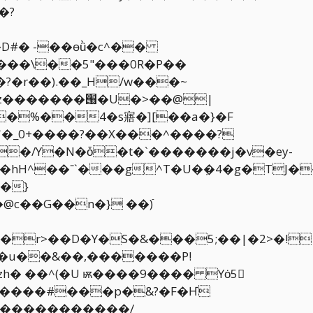
�?
�%��4�s寤�][��a�}�F
�}
a�@c��G��n�}
��)ֿ
�u��&��,�������P!
����#���p�&?�F�Ҥ