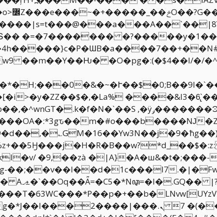
�A���Rûo�G?���TNn�v�t��q5����o>߼
Z���e���~�+�����_��ݗO��?G����������|
Տ�� �=�7������� �?�����y�1��G�
����}c�P�ƜB�a����7��+��N#ܓ�HcmF
/[��*�H;���0�&�~�Ւ��$�0;B��9I�
i>�y�ZZ��$�,�La% ����&I3�6̢`��
�d��,�؎GM�16��Yw3N��j�9�ћg��)
+��5Ӈ���j�H�R�B��w?*d_��$�:z:
l�v/ �9,��zà �|A}�A�ш&�t�;���
ꦡ=�l�.GQ�� |?$v>�bsص�V�l�`LC��s����Jo��&�UG�&8���
ܢ.���| ���*�"5����v�$��콆�d�����/��