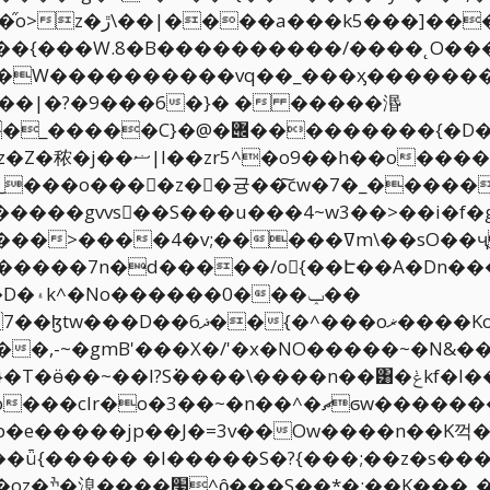
��
֞o>z�ڙ\��|����a���k5���]���V2Ӌ�if�����~Ov7���E����
���W����������vq��_���ӽ�������
��������{�D�>���=��{r�}
X�i=n����mG����T~�޼?
;�����ߜm\��sO��ҷn�3?�kk���|
3��~�n��^�ޗϭw������������|�1}
e�����jp��J�=3v��Ow����n��K꺽��z
�ǖ{����� �I�����S�?{���;��z�s����
�K?��V���/