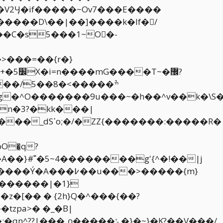
�C�s5���1~O�-
�[�� � {2h}Q�^���{��?
tzpa>� �_�B|