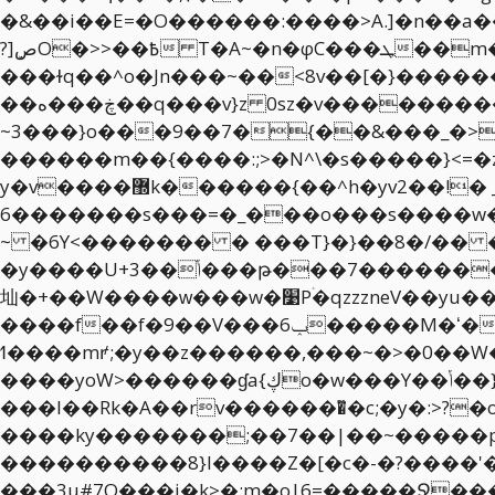
�&��i��E=�O������:����>A.]�n��a
?]ܾصO�>>��߿ T�A~�n�φC���ܛ��m��{���W.8�B����������/����˛O�������D\��|��]����k�lf�񇫫/
���ɫq��^o�Jn���~��<8v��[�}���
��ڿ���ه��q���v}z 0sz�v����������|�?�9���6�}� � �����湣
~3���}o���9��7�{��&���_�>�_�����C}�@�݌�
������m��{����:;>�N^\�s�����}<=�z�Z�秾�j��ޟ|l��zr5^�о9��h��o����+�5׼
y�v����޽k������{��^h�yv2��!� _���o����z��귱��͠cw�7�_�������ׯ�����>�8��5/
�6������s���=�_���o���s����w�����gvvs��S���u���4~w3��>��i�f�g�^O�������9u���~�h��^v��k�\S�tNo&�����������������d���ooSm�Zr�?
~ �6Y<������� � ���T}�}��8�/�� ���>����4�v
�y����U+ݳ��3���թ���7�����������7n�d�����/o{��Է��A�Dn�����_dSߵo;�/�ZZ{�������:�����R�
圸�+��W����ԝ���w�׹Pۛ�qzzzneV��yu��D�۽k^�No������0���ݕ��
����f��f�9��V���6ݕ�����M�ʻ�7��ɮtw���D��ޛ6��{�^���oޜ����KoO�̰q?
ߗ����mꝵ;�y��z������,���~�>�0��W��,-~�gmB'���X�/'�x�NO�����~�N&��A��}#˭�5~4��������g'{^�!��|j
����yoW>������ɠa{ڮo�w���Y��ݳ��}�T�ӫ��~��I?S߭����\����n��͸�ݟkf�I�����Ý�A���߇��u���>�����{m}
���I��Rk�A��rv�������ͫ�c;�y�:>?�o���cIr�o�
����ky�������;��7��|��~�����p�
����������8}l����Z�[�c�-�?����'�
���3u#7O���i�k>�:m�o|6=�����Ջ���oz�ׯ�㴧����׷^ȏ���S��*�:��K���_�:�qn^??|���˻ǫ�����ݻ�}�~}