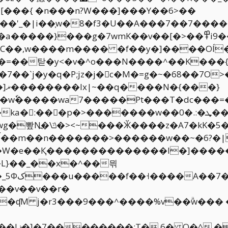
O���'_�|i��֧w�8�f3�U��A���7��7�����G
�C��,w����m���� �f��y�]����OÍ
7��`j�y�q�P;jz�j�򦷓c�M�=g�~�68��7
�����wa7�����Pt���T�dc���=�����AU�
�:���p�>�������w��0�.:�ܜ��}
K�5�4�ݏ�ϯ�|�/?
���>������w��~�6?�|~8ٿmN[�g�������k�:���/
�L}��_��x�^��믞
�E'���C(�.�?
��v��v��r�
��ʠM j�r3���9���^����%v��ۗw���