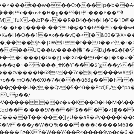
��<���t��w���Ct���lp�b��A
'C�1D@�D#� -��ѳǜ�c^��
�~
d��UQ��tw����怫 "�uDzJ�#2�[�\
c�� mO�/�6X0�7�(���û68g���hr �
�g���U�g��Qv�5�^û��Pcd]E,/�"p
dUp��/
��Cqd���!���9?���$����>}གྷ��
��zh� ��^(�U ѭ����9���� Yȯ5𹴰
5M�K�M���y�W�Q %��� ���{�
���M6ā�