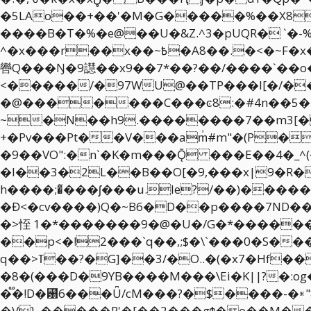
�5LAo��+��'�M�G�����%��X8v
����B�T�%�e@��U�&Z.^3�pUQR� `�-%QP�����
^�x���r��x��~߿�A8��.�<�~F�x��m�_r����#��^�j^>&X���65��7ܷk�W�>��������1�2x�1��kb�u���(x4
轡Q���Ŋ�9譿��x9��7*��?��/����`��o��
<�����/�97WU@��TP���l[�/�����#gČ���w
�@�������C���ͼ8:�#4n��5���
~�N��h9.��������7��m3[�
+�Pv���Pt��V���am҆#m"�(P�yw�����e�M��%"�
�9��VO":�n`�K�m���Ǭ ���E��4�_^(
�l��3�2L��B��O[�9,���x|9�R�p���N��_#N�ݓ[V�$��#b�*���
h����;�̃���ʃ���u.le?/��)�����
�Đ<�cv����)Q�~B6�D��p����7ND���䷋
�>恎 1�*�������9�@�U�/G�*�����
��p<�!2���`q��,;$�\`���0�S����#�9� ��KS���Hz�ߓ6aT
q��>ߠ��?�G]��3/�O..�(�x7�Hf��)p..c�W.B���V'H�Z���/:0_Rh��h.���1�U�0�[�J� ���|������K�-
�8�(���D�9YB����M���\Ei�K||?�:og��޾5uṂZ�r�_n�swiK���H�2±����?�3���
�֟�!D�꘸6��̷�Ǖ/cM���?�$����-�
�V}_�����R'�[��2���gϮ�o��M���