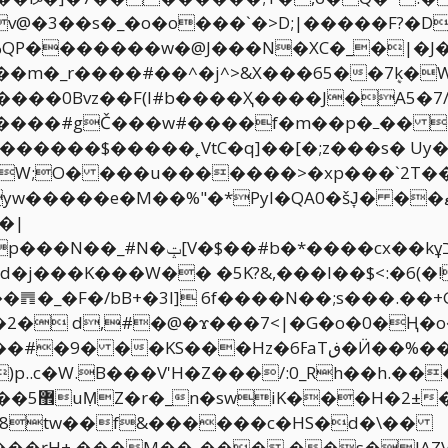
@�3��s�_�o�o���`�>D;|�����F?�D
��w�@J���N�XC�_�|�J�ߖ����}~����v���rK�V
��0Bvz��F(l# b����Ҳ����J�A5
#����f�m��p�ߺ�� �������{�q\U� ��
����$�����˿VtC�q]��[�;z���s� Uy�
W;O� ���u�������>�xp���`2T���
*Pyl�QA0�šJ̞� ��ޓhTb��W��F=�f���"c���8��k�;t!
�|
�cx��kұב���դ as*,f8�-
d�j���K���W�� �5K?&,���I��$<:�6(�
�_�F�/bB+�3l] 6f����N��;s���.��+G
�2� d,#�@�ϫ���7<|�G�o�0�Ң�o
ڧ�Ӥ��%���bs-G��Ã��������pe�H>-
k�Xz?
⁜"8tw��f&������c�HS�d�\��
�ŗH+ ߽���M��-��� ��s�lAZV