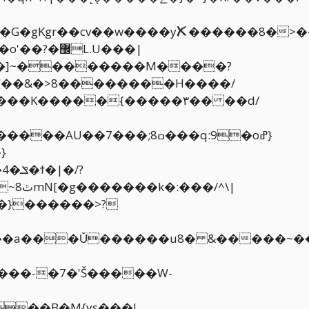
�gKgr��cv��w����y✘������8�>��β����Y;
�]~��������M����?
O>���K�����{�����۳�� ��d/
�7���;8ߛ���q:9�oߝ}
^\|
 ���-�7�'Š�����W-